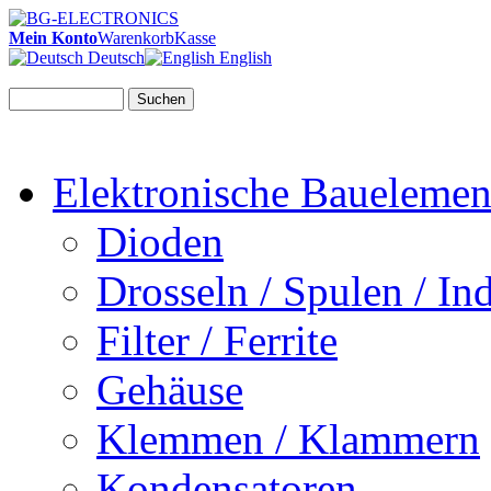
Mein Konto
Warenkorb
Kasse
Deutsch
English
Suchen
Elektronische Bauelemen
Dioden
Drosseln / Spulen / Ind
Filter / Ferrite
Gehäuse
Klemmen / Klammern
Kondensatoren