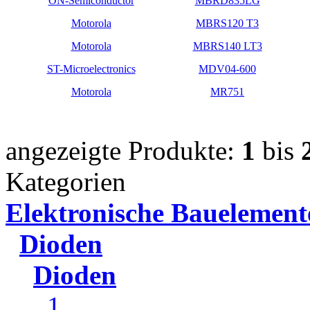
ON-Semiconductor
MBRD835LG
Motorola
MBRS120 T3
Motorola
MBRS140 LT3
ST-Microelectronics
MDV04-600
Motorola
MR751
angezeigte Produkte:
1
bis
Kategorien
Elektronische Bauelement
Dioden
Dioden
1...