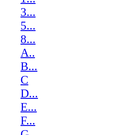
3...
5...
8...
A..
B...
C
D...
E...
F...
G...