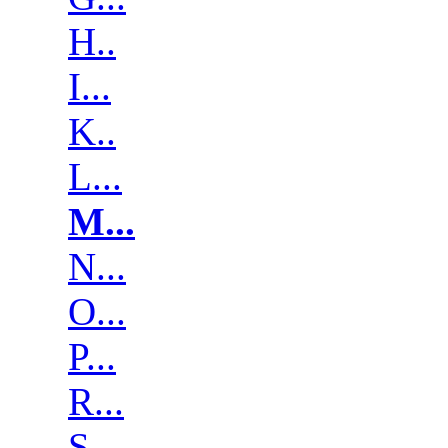
H..
I...
K..
L...
M...
N...
O...
P...
R...
S...