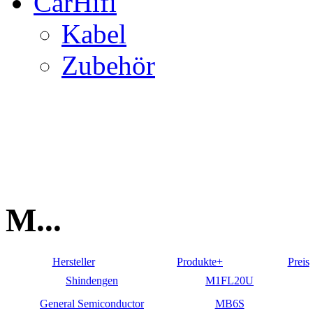
CarHifi
Kabel
Zubehör
M...
Hersteller
Produkte+
Preis
Shindengen
M1FL20U
General Semiconductor
MB6S