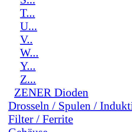
T...
U...
V..
W...
Y...
Z...
ZENER Dioden
Drosseln / Spulen / Indukti
Filter / Ferrite