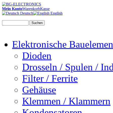
Mein Konto
Warenkorb
Kasse
Deutsch
English
Suchen
Elektronische Bauelemen
Dioden
Drosseln / Spulen / Ind
Filter / Ferrite
Gehäuse
Klemmen / Klammern
Kondensatoren