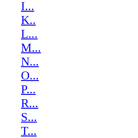
I...
K..
L...
M...
N...
O...
P...
R...
S...
T...