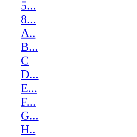
5...
8...
A..
B...
C
D...
E...
F...
G...
H..