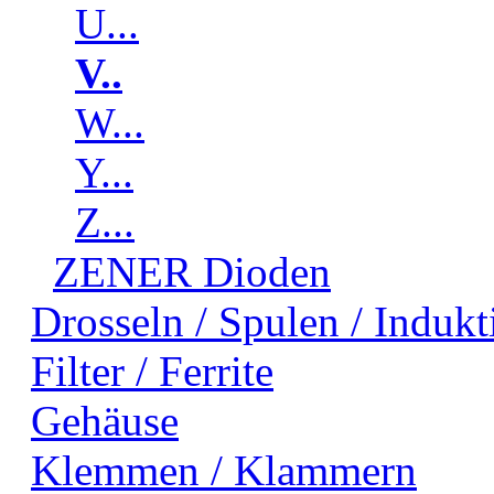
U...
V..
W...
Y...
Z...
ZENER Dioden
Drosseln / Spulen / Indukti
Filter / Ferrite
Gehäuse
Klemmen / Klammern