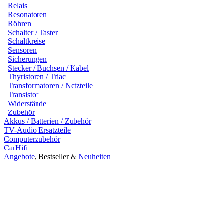
Relais
Resonatoren
Röhren
Schalter / Taster
Schaltkreise
Sensoren
Sicherungen
Stecker / Buchsen / Kabel
Thyristoren / Triac
Transformatoren / Netzteile
Transistor
Widerstände
Zubehör
Akkus / Batterien / Zubehör
TV-Audio Ersatzteile
Computerzubehör
CarHifi
Angebote
, Bestseller &
Neuheiten