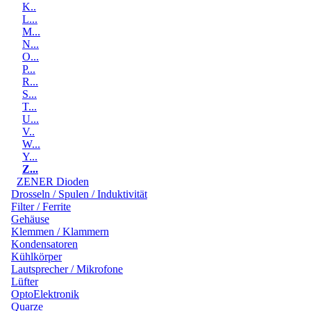
K..
L...
M...
N...
O...
P...
R...
S...
T...
U...
V..
W...
Y...
Z...
ZENER Dioden
Drosseln / Spulen / Induktivität
Filter / Ferrite
Gehäuse
Klemmen / Klammern
Kondensatoren
Kühlkörper
Lautsprecher / Mikrofone
Lüfter
OptoElektronik
Quarze