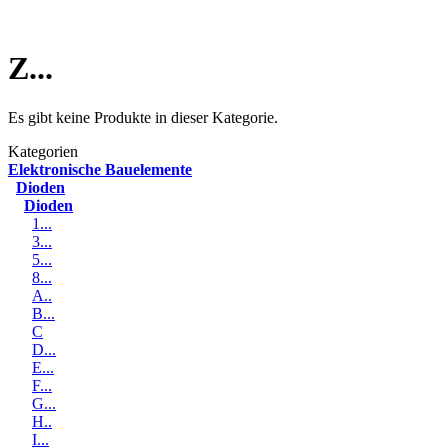
Z...
Es gibt keine Produkte in dieser Kategorie.
Kategorien
Elektronische Bauelemente
Dioden
Dioden
1...
3...
5...
8...
A..
B...
C
D...
E...
F...
G...
H..
I...