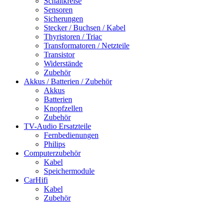
Schaltkreise
Sensoren
Sicherungen
Stecker / Buchsen / Kabel
Thyristoren / Triac
Transformatoren / Netzteile
Transistor
Widerstände
Zubehör
Akkus / Batterien / Zubehör
Akkus
Batterien
Knopfzellen
Zubehör
TV-Audio Ersatzteile
Fernbedienungen
Philips
Computerzubehör
Kabel
Speichermodule
CarHifi
Kabel
Zubehör