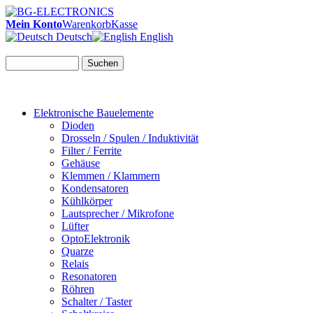
Mein Konto
Warenkorb
Kasse
Deutsch
English
Suchen
Elektronische Bauelemente
Dioden
Drosseln / Spulen / Induktivität
Filter / Ferrite
Gehäuse
Klemmen / Klammern
Kondensatoren
Kühlkörper
Lautsprecher / Mikrofone
Lüfter
OptoElektronik
Quarze
Relais
Resonatoren
Röhren
Schalter / Taster