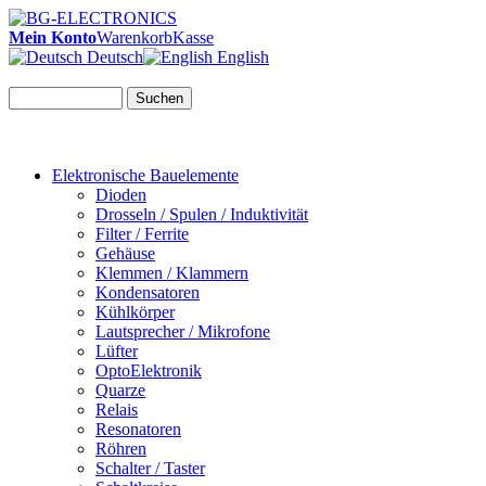
Mein Konto
Warenkorb
Kasse
Deutsch
English
Suchen
Elektronische Bauelemente
Dioden
Drosseln / Spulen / Induktivität
Filter / Ferrite
Gehäuse
Klemmen / Klammern
Kondensatoren
Kühlkörper
Lautsprecher / Mikrofone
Lüfter
OptoElektronik
Quarze
Relais
Resonatoren
Röhren
Schalter / Taster