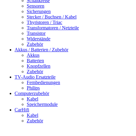
Schaltkreise
Sensoren
Sicherungen
Stecker / Buchsen / Kabel
Thyristoren / Triac
Transformatoren / Netzteile
Transistor
Widerstände
Zubehör
Akkus / Batterien / Zubehör
Akkus
Batterien
Knopfzellen
Zubehör
TV-Audio Ersatzteile
Fernbedienungen
Philips
Computerzubehör
Kabel
Speichermodule
CarHifi
Kabel
Zubehör