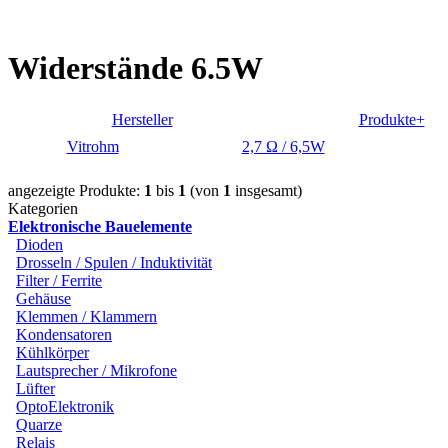
Widerstände 6.5W
Hersteller
Produkte+
Vitrohm
2,7 Ω / 6,5W
angezeigte Produkte:
1
bis
1
(von
1
insgesamt)
Kategorien
Elektronische Bauelemente
Dioden
Drosseln / Spulen / Induktivität
Filter / Ferrite
Gehäuse
Klemmen / Klammern
Kondensatoren
Kühlkörper
Lautsprecher / Mikrofone
Lüfter
OptoElektronik
Quarze
Relais