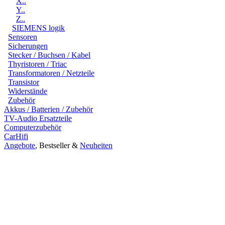
X..
Y..
Z..
SIEMENS logik
Sensoren
Sicherungen
Stecker / Buchsen / Kabel
Thyristoren / Triac
Transformatoren / Netzteile
Transistor
Widerstände
Zubehör
Akkus / Batterien / Zubehör
TV-Audio Ersatzteile
Computerzubehör
CarHifi
Angebote
, Bestseller &
Neuheiten