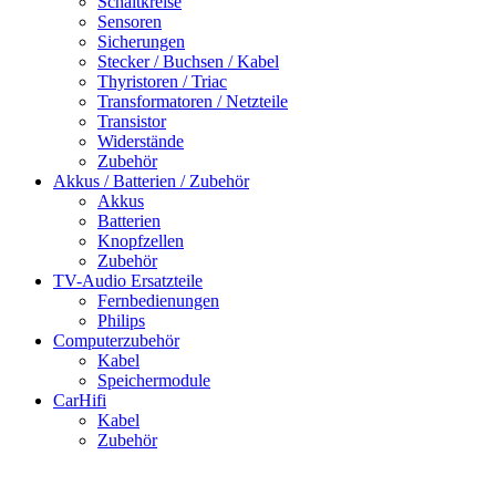
Schaltkreise
Sensoren
Sicherungen
Stecker / Buchsen / Kabel
Thyristoren / Triac
Transformatoren / Netzteile
Transistor
Widerstände
Zubehör
Akkus / Batterien / Zubehör
Akkus
Batterien
Knopfzellen
Zubehör
TV-Audio Ersatzteile
Fernbedienungen
Philips
Computerzubehör
Kabel
Speichermodule
CarHifi
Kabel
Zubehör