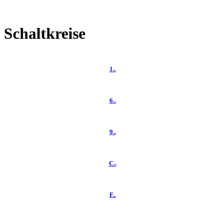
Schaltkreise
1..
6..
9..
C..
F..