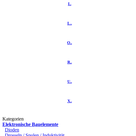
I..
L..
O..
R..
U..
X..
Kategorien
Elektronische Bauelemente
Dioden
Drosseln / Spulen / Induktivität