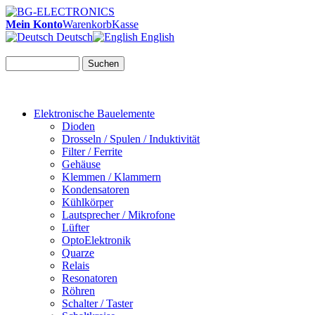
Mein Konto
Warenkorb
Kasse
Deutsch
English
Suchen
Elektronische Bauelemente
Dioden
Drosseln / Spulen / Induktivität
Filter / Ferrite
Gehäuse
Klemmen / Klammern
Kondensatoren
Kühlkörper
Lautsprecher / Mikrofone
Lüfter
OptoElektronik
Quarze
Relais
Resonatoren
Röhren
Schalter / Taster