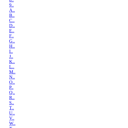
9..
A..
B..
C..
D..
E..
F..
G..
H..
I..
J..
K..
L..
M..
N..
O..
P..
Q..
R..
S..
T..
U..
V..
W..