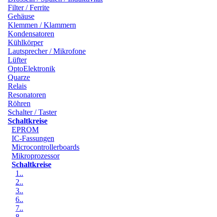
Filter / Ferrite
Gehäuse
Klemmen / Klammern
Kondensatoren
Kühlkörper
Lautsprecher / Mikrofone
Lüfter
OptoElektronik
Quarze
Relais
Resonatoren
Röhren
Schalter / Taster
Schaltkreise
EPROM
IC-Fassungen
Microcontrollerboards
Mikroprozessor
Schaltkreise
1..
2..
3..
6..
7..
8..