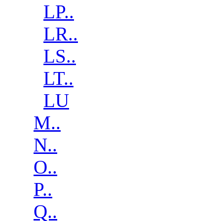
LP..
LR..
LS..
LT..
LU
M..
N..
O..
P..
Q..