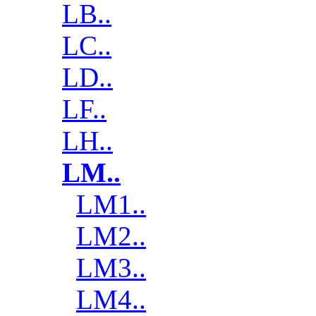
LB..
LC..
LD..
LF..
LH..
LM..
LM1..
LM2..
LM3..
LM4..