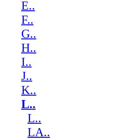
E..
F..
G..
H..
I..
J..
K..
L..
L..
LA..