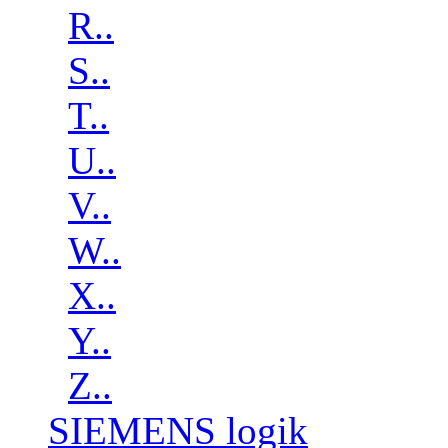
R..
S..
T..
U..
V..
W..
X..
Y..
Z..
SIEMENS logik