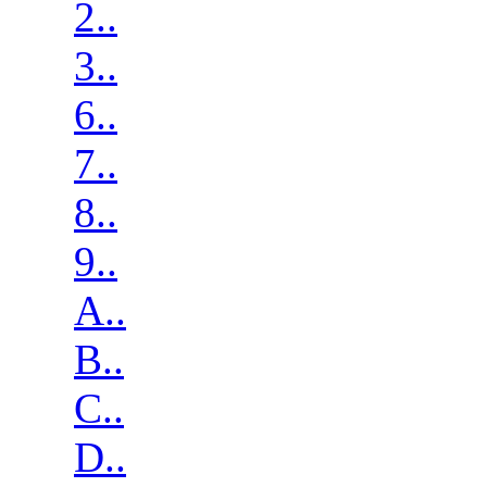
2..
3..
6..
7..
8..
9..
A..
B..
C..
D..