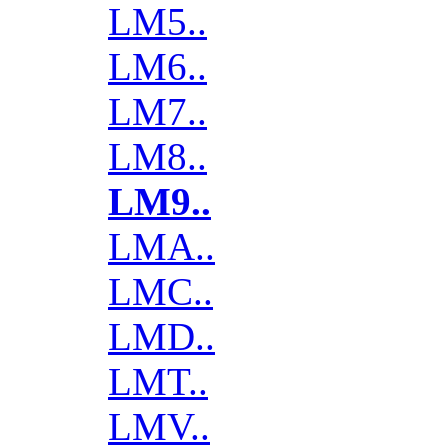
LM5..
LM6..
LM7..
LM8..
LM9..
LMA..
LMC..
LMD..
LMT..
LMV..