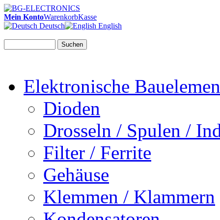
Mein Konto
Warenkorb
Kasse
Deutsch
English
Suchen
Elektronische Bauelemen
Dioden
Drosseln / Spulen / Ind
Filter / Ferrite
Gehäuse
Klemmen / Klammern
Kondensatoren