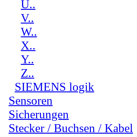
U..
V..
W..
X..
Y..
Z..
SIEMENS logik
Sensoren
Sicherungen
Stecker / Buchsen / Kabel