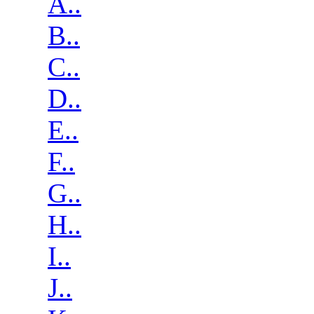
A..
B..
C..
D..
E..
F..
G..
H..
I..
J..