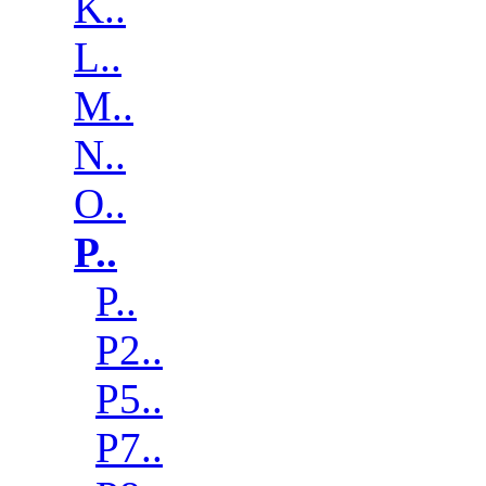
K..
L..
M..
N..
O..
P..
P..
P2..
P5..
P7..