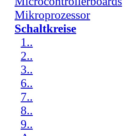
Microcontrollerboards
Mikroprozessor
Schaltkreise
1..
2..
3..
6..
7..
8..
9..