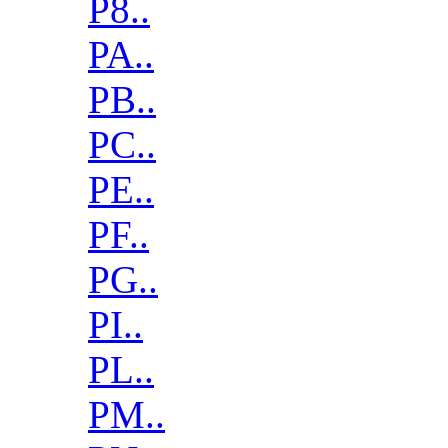
P8..
PA..
PB..
PC..
PE..
PF..
PG..
PI..
PL..
PM..