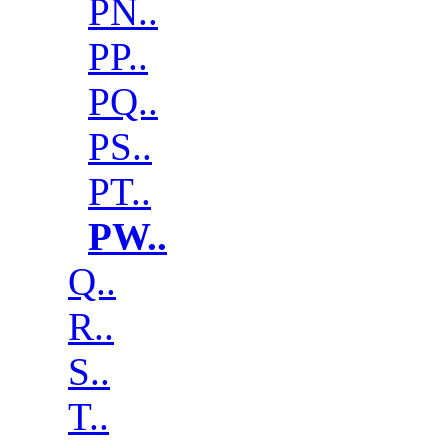
PN..
PP..
PQ..
PS..
PT..
PW..
Q..
R..
S..
T..