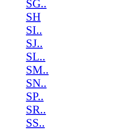
SG..
SH
SI..
SJ..
SL..
SM..
SN..
SP..
SR..
SS..