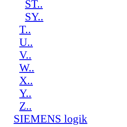
ST..
SY..
T..
U..
V..
W..
X..
Y..
Z..
SIEMENS logik