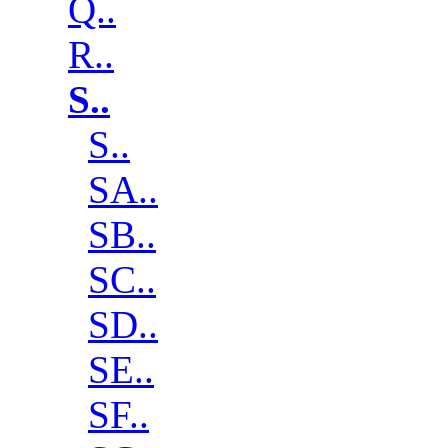
Q..
R..
S..
S..
SA..
SB..
SC..
SD..
SE..
SF..