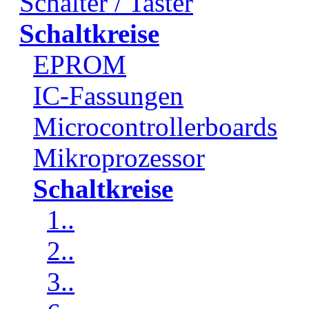
Schalter / Taster
Schaltkreise
EPROM
IC-Fassungen
Microcontrollerboards
Mikroprozessor
Schaltkreise
1..
2..
3..