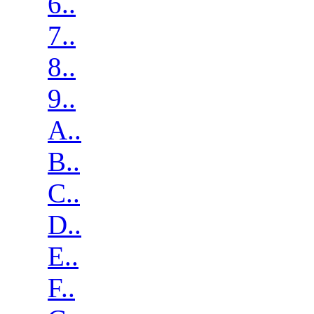
6..
7..
8..
9..
A..
B..
C..
D..
E..
F..