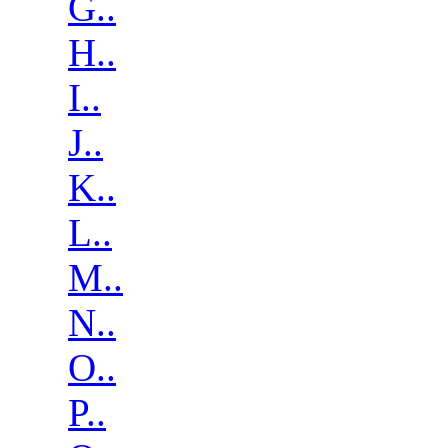
G..
H..
I..
J..
K..
L..
M..
N..
O..
P..