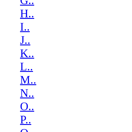
G..
H..
I..
J..
K..
L..
M..
N..
O..
P..