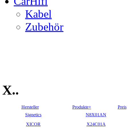
CarHifi
Kabel
Zubehör
X..
Hersteller
Produkte+
Preis
Signetics
N8X01AN
XICOR
X24C01A