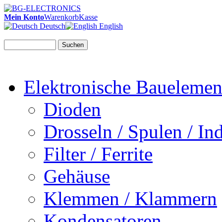
Mein Konto
Warenkorb
Kasse
Deutsch
English
Suchen
Elektronische Bauelemen
Dioden
Drosseln / Spulen / Ind
Filter / Ferrite
Gehäuse
Klemmen / Klammern
Kondensatoren