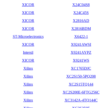
XICOR
X24C04S8
XICOR
X24C45S
XICOR
X2816AD
XICOR
X2816BDM
ST-Microelectronics
X6422-1
XICOR
X9241AWSI
Intersil
X9241AYPZ
XICOR
X9241WS
Xilinx
XC1765DJC
Xilinx
XC2S150-5PQ208
Xilinx
XC2S15TQ144
Xilinx
XC2S200E-6FTG256C
Xilinx
XC3142A-4TQ144C