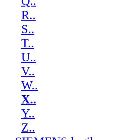
Q..
R..
S..
T..
U..
V..
W..
X..
Y..
Z..