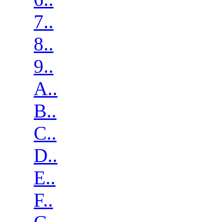
7..
8..
9..
A..
B..
C..
D..
E..
F..