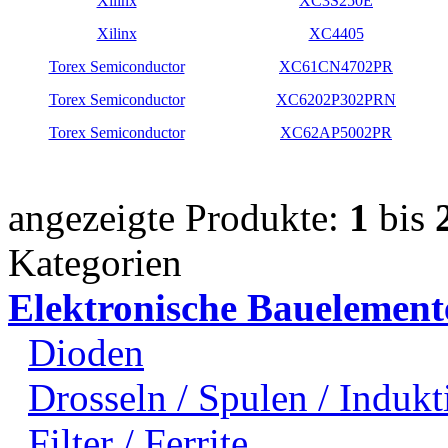
Xilinx
XC3S250E
Xilinx
XC4405
Torex Semiconductor
XC61CN4702PR
Torex Semiconductor
XC6202P302PRN
Torex Semiconductor
XC62AP5002PR
angezeigte Produkte:
1
bis
Kategorien
Elektronische Bauelement
Dioden
Drosseln / Spulen / Indukti
Filter / Ferrite