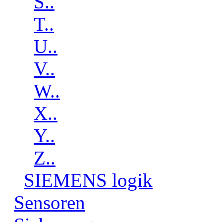
S..
T..
U..
V..
W..
X..
Y..
Z..
SIEMENS logik
Sensoren