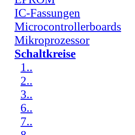
IC-Fassungen
Microcontrollerboards
Mikroprozessor
Schaltkreise
1..
2..
3..
6..
7..
8..