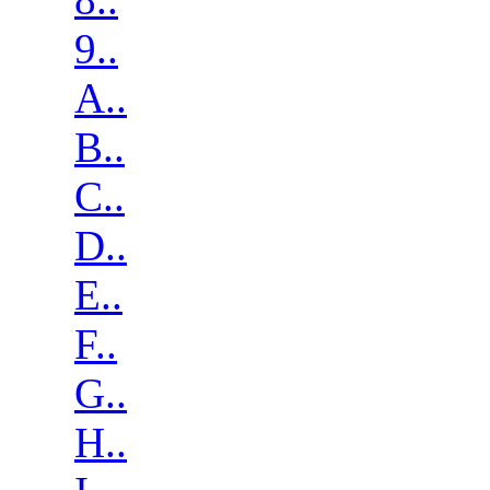
9..
A..
B..
C..
D..
E..
F..
G..
H..