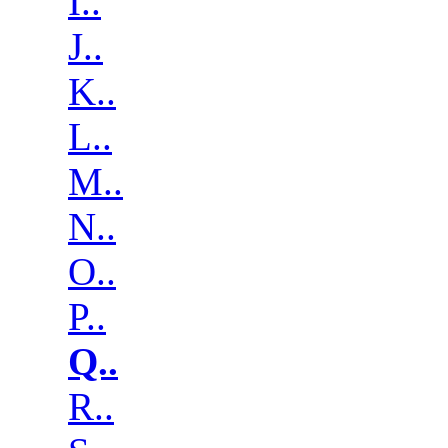
I..
J..
K..
L..
M..
N..
O..
P..
Q..
R..