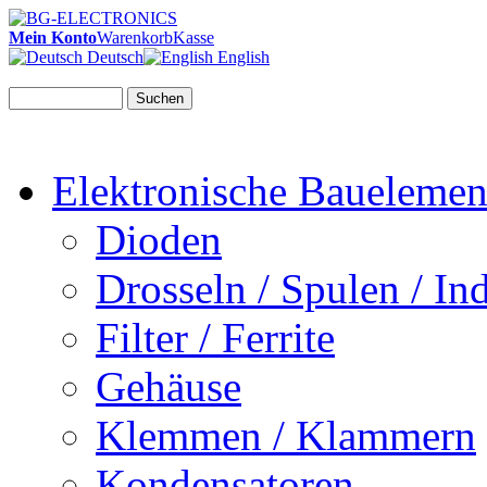
Mein Konto
Warenkorb
Kasse
Deutsch
English
Suchen
Elektronische Bauelemen
Dioden
Drosseln / Spulen / Ind
Filter / Ferrite
Gehäuse
Klemmen / Klammern
Kondensatoren