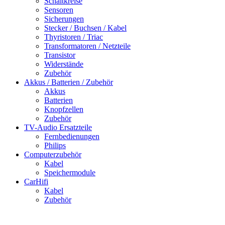
Schaltkreise
Sensoren
Sicherungen
Stecker / Buchsen / Kabel
Thyristoren / Triac
Transformatoren / Netzteile
Transistor
Widerstände
Zubehör
Akkus / Batterien / Zubehör
Akkus
Batterien
Knopfzellen
Zubehör
TV-Audio Ersatzteile
Fernbedienungen
Philips
Computerzubehör
Kabel
Speichermodule
CarHifi
Kabel
Zubehör