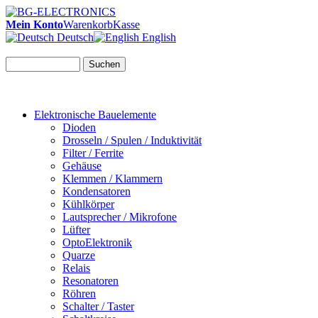
Mein Konto
Warenkorb
Kasse
Deutsch
English
Suchen
Elektronische Bauelemente
Dioden
Drosseln / Spulen / Induktivität
Filter / Ferrite
Gehäuse
Klemmen / Klammern
Kondensatoren
Kühlkörper
Lautsprecher / Mikrofone
Lüfter
OptoElektronik
Quarze
Relais
Resonatoren
Röhren
Schalter / Taster