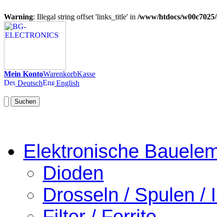
Warning
: Illegal string offset 'links_title' in
/www/htdocs/w00c7025/
Mein Konto
Warenkorb
Kasse
Deutsch
English
Suchen
Elektronische Bauele
Dioden
Drosseln / Spulen / I
Filter / Ferrite