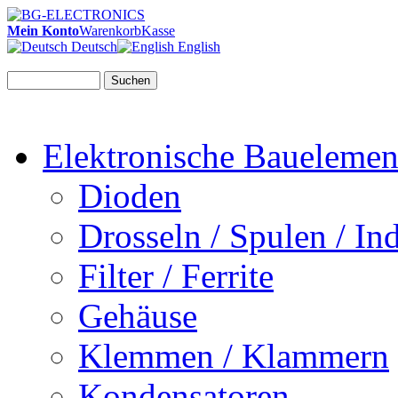
Mein Konto
Warenkorb
Kasse
Deutsch
English
Suchen
Elektronische Bauelemen
Dioden
Drosseln / Spulen / Ind
Filter / Ferrite
Gehäuse
Klemmen / Klammern
Kondensatoren