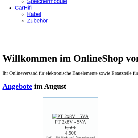
Speichermodule
CarHifi
Kabel
Zubehör
Willkommen im OnlineShop von
Ihr Onlineversand für elektronische Bauelemente sowie Ersatzteile fü
Angebote
im August
PT 2x8V - 5VA
6,50€
4,50€
[inkl. 19% MwSt zzgl.
Versandkosten
]