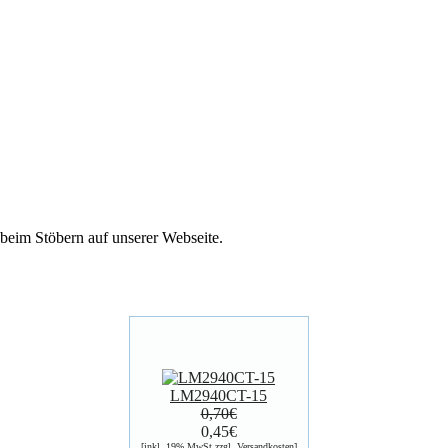
 beim Stöbern auf unserer Webseite.
LM2940CT-15
0,70€
0,45€
[inkl. 19% MwSt zzgl.
Versandkosten
]