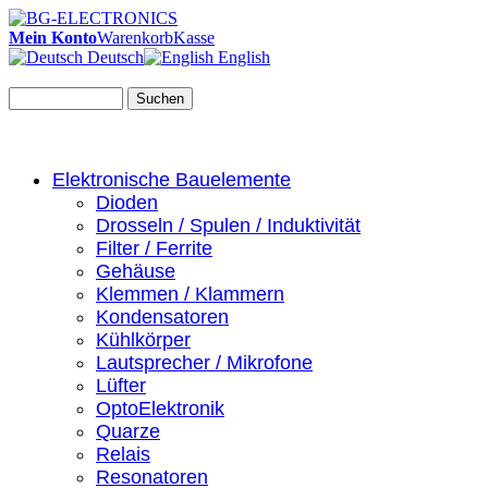
Mein Konto
Warenkorb
Kasse
Deutsch
English
Suchen
Elektronische Bauelemente
Dioden
Drosseln / Spulen / Induktivität
Filter / Ferrite
Gehäuse
Klemmen / Klammern
Kondensatoren
Kühlkörper
Lautsprecher / Mikrofone
Lüfter
OptoElektronik
Quarze
Relais
Resonatoren