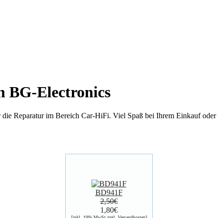
 BG-Electronics
r die Reparatur im Bereich Car-HiFi. Viel Spaß bei Ihrem Einkauf oder
BD941F
2,50€
1,80€
[inkl. 19% MwSt zzgl.
Versandkosten
]