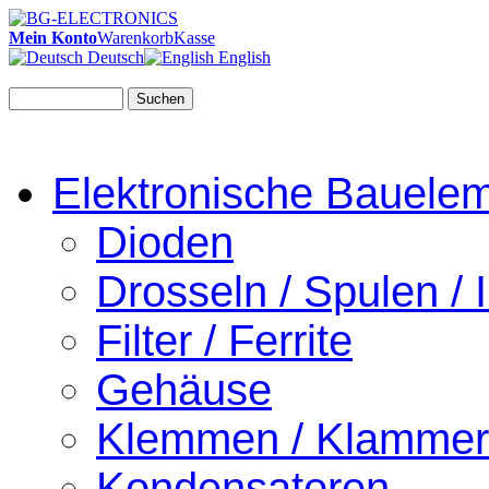
Mein Konto
Warenkorb
Kasse
Deutsch
English
Suchen
Elektronische Bauele
Dioden
Drosseln / Spulen / I
Filter / Ferrite
Gehäuse
Klemmen / Klamme
Kondensatoren