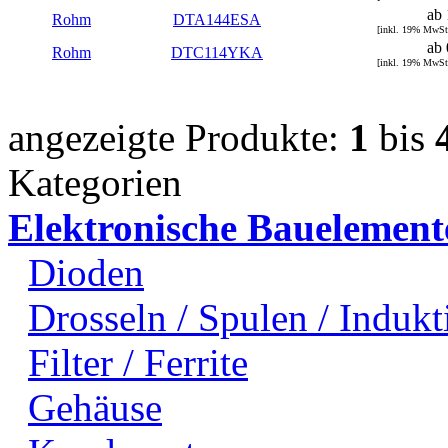
ab 
Rohm
DTA144ESA
[inkl. 19% MwSt
ab 
Rohm
DTC114YKA
[inkl. 19% MwSt
angezeigte Produkte:
1
bis
Kategorien
Elektronische Bauelement
Dioden
Drosseln / Spulen / Indukti
Filter / Ferrite
Gehäuse