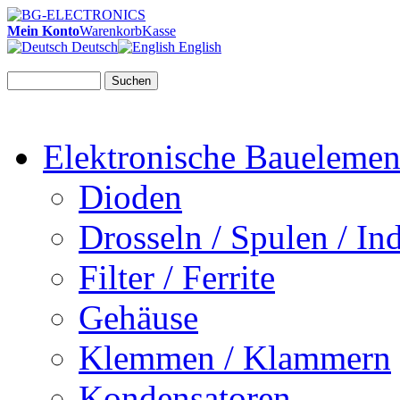
Mein Konto
Warenkorb
Kasse
Deutsch
English
Suchen
Elektronische Bauelemen
Dioden
Drosseln / Spulen / Ind
Filter / Ferrite
Gehäuse
Klemmen / Klammern
Kondensatoren