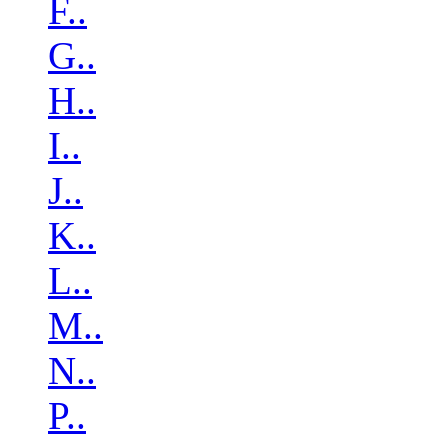
F..
G..
H..
I..
J..
K..
L..
M..
N..
P..