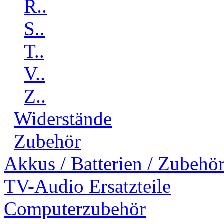
R..
S..
T..
V..
Z..
Widerstände
Zubehör
Akkus / Batterien / Zubehö
TV-Audio Ersatzteile
Computerzubehör