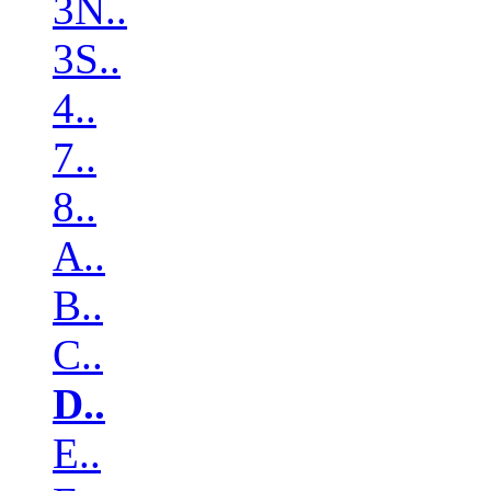
3N..
3S..
4..
7..
8..
A..
B..
C..
D..
E..