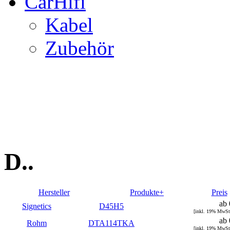
CarHifi
Kabel
Zubehör
D..
Hersteller
Produkte+
Preis
ab 
Signetics
D45H5
[inkl. 19% MwSt
ab 
Rohm
DTA114TKA
[inkl. 19% MwSt