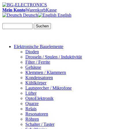
Mein Konto
Warenkorb
Kasse
Deutsch
English
Suchen
Elektronische Bauelemente
Dioden
Drosseln / Spulen / Induktivität
Filter / Ferrite
Gehäuse
Klemmen / Klammern
Kondensatoren
Kühlkörper
Lautsprecher / Mikrofone
Lüfter
OptoElektronik
Quarze
Relais
Resonatoren
Röhren
Schalter / Taster