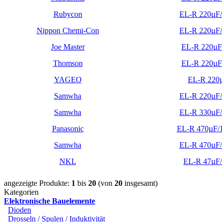
Rubycon
EL-R 220µF
Nippon Chemi-Con
EL-R 220µF
Joe Master
EL-R 220µF
Thomson
EL-R 220µF
YAGEO
EL-R 220
Samwha
EL-R 220µF
Samwha
EL-R 330µF
Panasonic
EL-R 470µF/
Samwha
EL-R 470µF
NKL
EL-R 47µF
angezeigte Produkte:
1
bis
20
(von
20
insgesamt)
Kategorien
Elektronische Bauelemente
Dioden
Drosseln / Spulen / Induktivität