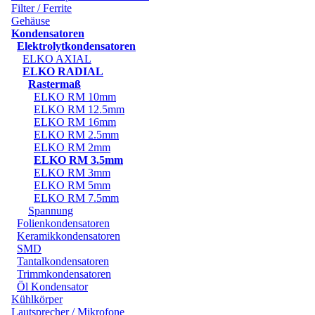
Filter / Ferrite
Gehäuse
Kondensatoren
Elektrolytkondensatoren
ELKO AXIAL
ELKO RADIAL
Rastermaß
ELKO RM 10mm
ELKO RM 12.5mm
ELKO RM 16mm
ELKO RM 2.5mm
ELKO RM 2mm
ELKO RM 3.5mm
ELKO RM 3mm
ELKO RM 5mm
ELKO RM 7.5mm
Spannung
Folienkondensatoren
Keramikkondensatoren
SMD
Tantalkondensatoren
Trimmkondensatoren
Öl Kondensator
Kühlkörper
Lautsprecher / Mikrofone