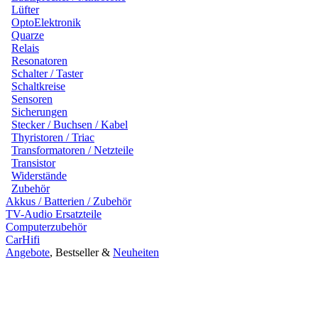
Lüfter
OptoElektronik
Quarze
Relais
Resonatoren
Schalter / Taster
Schaltkreise
Sensoren
Sicherungen
Stecker / Buchsen / Kabel
Thyristoren / Triac
Transformatoren / Netzteile
Transistor
Widerstände
Zubehör
Akkus / Batterien / Zubehör
TV-Audio Ersatzteile
Computerzubehör
CarHifi
Angebote
, Bestseller &
Neuheiten