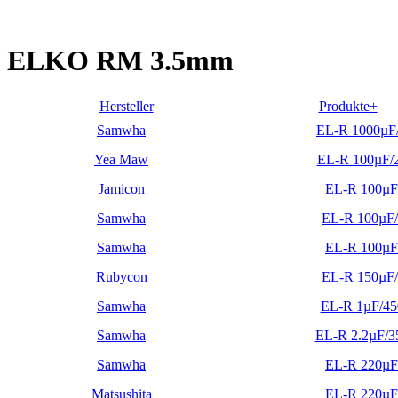
ELKO RM 3.5mm
Hersteller
Produkte+
Samwha
EL-R 1000µF
Yea Maw
EL-R 100µF/
Jamicon
EL-R 100µF
Samwha
EL-R 100µF
Samwha
EL-R 100µF
Rubycon
EL-R 150µF
Samwha
EL-R 1µF/4
Samwha
EL-R 2.2µF/
Samwha
EL-R 220µF
Matsushita
EL-R 220µF