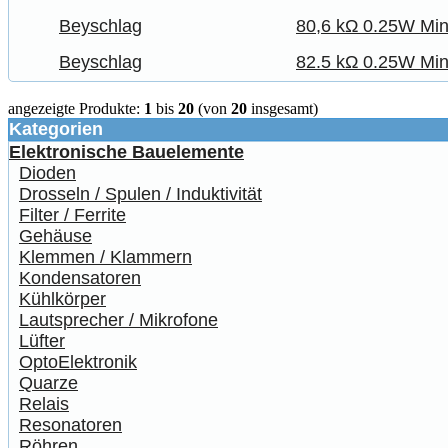
Beyschlag
80,6 kΩ 0.25W Min
Beyschlag
82.5 kΩ 0.25W Min
angezeigte Produkte:
1
bis
20
(von
20
insgesamt)
Kategorien
Elektronische Bauelemente
Dioden
Drosseln / Spulen / Induktivität
Filter / Ferrite
Gehäuse
Klemmen / Klammern
Kondensatoren
Kühlkörper
Lautsprecher / Mikrofone
Lüfter
OptoElektronik
Quarze
Relais
Resonatoren
Röhren