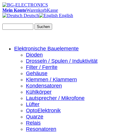
Mein Konto
Warenkorb
Kasse
Deutsch
English
Suchen
Elektronische Bauelemente
Dioden
Drosseln / Spulen / Induktivität
Filter / Ferrite
Gehäuse
Klemmen / Klammern
Kondensatoren
Kühlkörper
Lautsprecher / Mikrofone
Lüfter
OptoElektronik
Quarze
Relais
Resonatoren