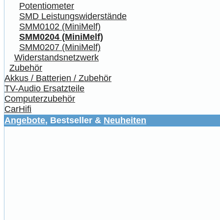
Potentiometer
SMD Leistungswiderstände
SMM0102 (MiniMelf)
SMM0204 (MiniMelf)
SMM0207 (MiniMelf)
Widerstandsnetzwerk
Zubehör
Akkus / Batterien / Zubehör
TV-Audio Ersatzteile
Computerzubehör
CarHifi
Angebote
, Bestseller &
Neuheiten