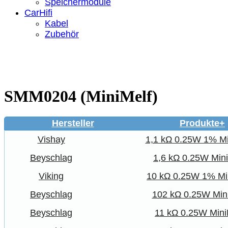
Speichermodule
CarHifi
Kabel
Zubehör
SMM0204 (MiniMelf)
Hersteller
Produkte+
Vishay
1,1 kΩ 0.25W 1% Mi
Beyschlag
1,6 kΩ 0.25W Mini
Viking
10 kΩ 0.25W 1% Mi
Beyschlag
102 kΩ 0.25W Min
Beyschlag
11 kΩ 0.25W Mini