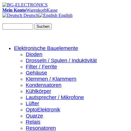
Mein Konto
Warenkorb
Kasse
Deutsch
English
Suchen
Elektronische Bauelemente
Dioden
Drosseln / Spulen / Induktivität
Filter / Ferrite
Gehäuse
Klemmen / Klammern
Kondensatoren
Kühlkörper
Lautsprecher / Mikrofone
Lüfter
OptoElektronik
Quarze
Relais
Resonatoren