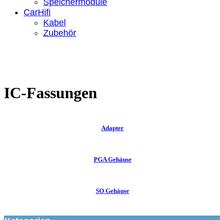
Speichermodule
CarHifi
Kabel
Zubehör
IC-Fassungen
Adapter
PGA Gehäuse
SO Gehäuse