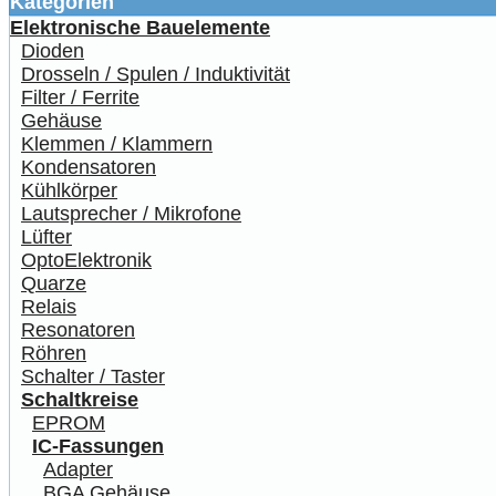
Kategorien
Elektronische Bauelemente
Dioden
Drosseln / Spulen / Induktivität
Filter / Ferrite
Gehäuse
Klemmen / Klammern
Kondensatoren
Kühlkörper
Lautsprecher / Mikrofone
Lüfter
OptoElektronik
Quarze
Relais
Resonatoren
Röhren
Schalter / Taster
Schaltkreise
EPROM
IC-Fassungen
Adapter
BGA Gehäuse