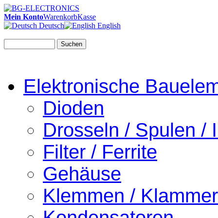
Mein Konto
Warenkorb
Kasse
Deutsch
English
Suchen
Elektronische Bauele
Dioden
Drosseln / Spulen / I
Filter / Ferrite
Gehäuse
Klemmen / Klamme
Kondensatoren