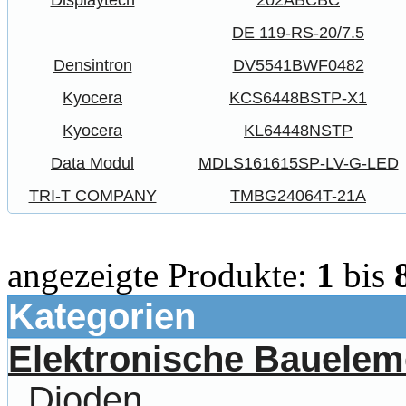
Displaytech
202ABCBC
DE 119-RS-20/7.5
Densintron
DV5541BWF0482
Kyocera
KCS6448BSTP-X1
Kyocera
KL64448NSTP
Data Modul
MDLS161615SP-LV-G-LED
TRI-T COMPANY
TMBG24064T-21A
angezeigte Produkte:
1
bis
Kategorien
Elektronische Bauelem
Dioden