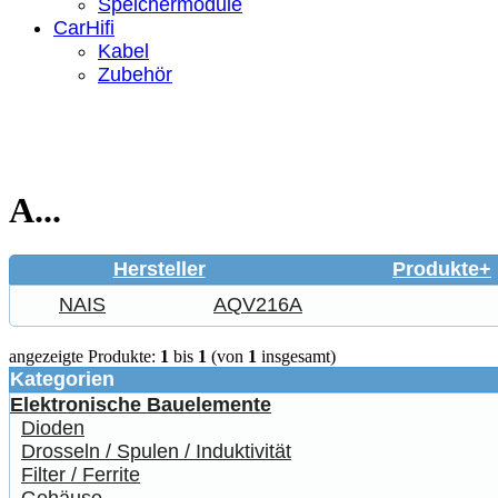
Speichermodule
CarHifi
Kabel
Zubehör
A...
Hersteller
Produkte+
NAIS
AQV216A
angezeigte Produkte:
1
bis
1
(von
1
insgesamt)
Kategorien
Elektronische Bauelemente
Dioden
Drosseln / Spulen / Induktivität
Filter / Ferrite