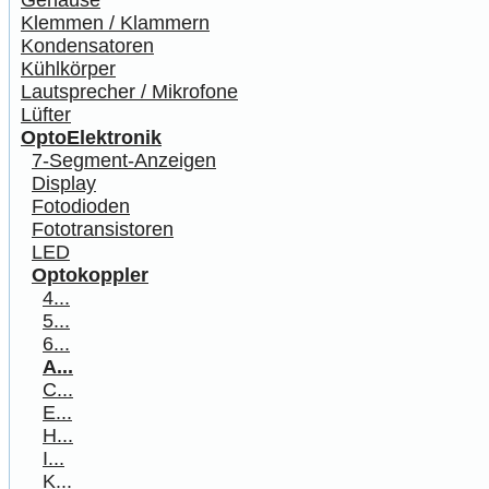
Gehäuse
Klemmen / Klammern
Kondensatoren
Kühlkörper
Lautsprecher / Mikrofone
Lüfter
OptoElektronik
7-Segment-Anzeigen
Display
Fotodioden
Fototransistoren
LED
Optokoppler
4...
5...
6...
A...
C...
E...
H...
I...
K...