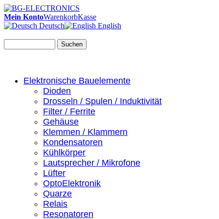
Mein Konto
Warenkorb
Kasse
Deutsch
English
Suchen
Elektronische Bauelemente
Dioden
Drosseln / Spulen / Induktivität
Filter / Ferrite
Gehäuse
Klemmen / Klammern
Kondensatoren
Kühlkörper
Lautsprecher / Mikrofone
Lüfter
OptoElektronik
Quarze
Relais
Resonatoren