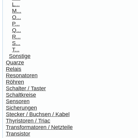
L...
M...
O...
P...
Q...
R...
S...
T...
Sonstige
Quarze
Relais
Resonatoren
Röhren
Schalter / Taster
Schaltkreise
Sensoren
Sicherungen
Stecker / Buchsen / Kabel
Thyristoren / Triac
Transformatoren / Netzteile
Transistor