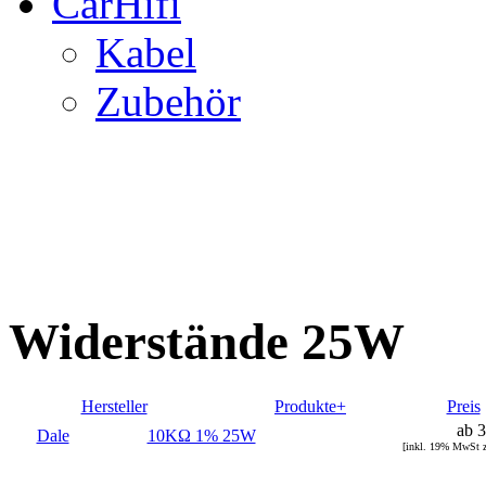
CarHifi
Kabel
Zubehör
Widerstände 25W
Hersteller
Produkte+
Preis
ab 
Dale
10KΩ 1% 25W
[inkl. 19% MwSt 