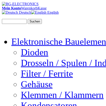
Mein Konto
Warenkorb
Kasse
Deutsch
English
Suchen
Elektronische Bauelemen
Dioden
Drosseln / Spulen / Ind
Filter / Ferrite
Gehäuse
Klemmen / Klammern
Kondensatoren