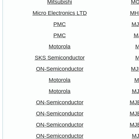
Mitsubishi
MG
Micro Electronics LTD
MH
PMC
MJ
PMC
M
Motorola
M
SKS Semiconductor
M
ON-Semiconductor
MJ
Motorola
M
Motorola
MJ
ON-Semiconductor
MJ
ON-Semiconductor
MJ
ON-Semiconductor
MJ
ON-Semiconductor
MJ