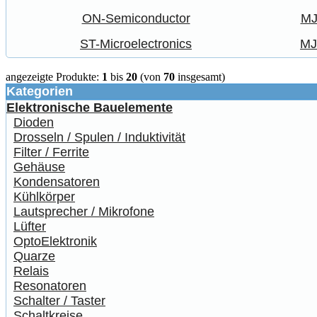
ON-Semiconductor
MJ
ST-Microelectronics
MJ
angezeigte Produkte:
1
bis
20
(von
70
insgesamt)
Kategorien
Elektronische Bauelemente
Dioden
Drosseln / Spulen / Induktivität
Filter / Ferrite
Gehäuse
Kondensatoren
Kühlkörper
Lautsprecher / Mikrofone
Lüfter
OptoElektronik
Quarze
Relais
Resonatoren
Schalter / Taster
Schaltkreise