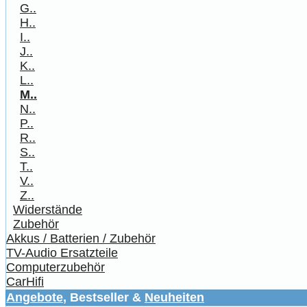
G..
H..
I..
J..
K..
L..
M..
N..
P..
R..
S..
T..
V..
Z..
Widerstände
Zubehör
Akkus / Batterien / Zubehör
TV-Audio Ersatzteile
Computerzubehör
CarHifi
Angebote
, Bestseller &
Neuheiten