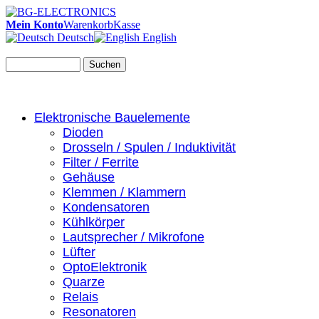
Mein Konto
Warenkorb
Kasse
Deutsch
English
Suchen
Elektronische Bauelemente
Dioden
Drosseln / Spulen / Induktivität
Filter / Ferrite
Gehäuse
Klemmen / Klammern
Kondensatoren
Kühlkörper
Lautsprecher / Mikrofone
Lüfter
OptoElektronik
Quarze
Relais
Resonatoren