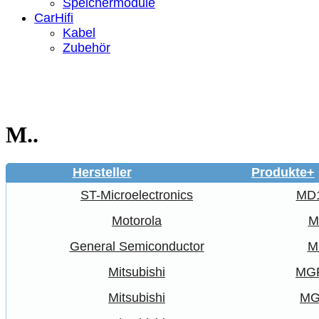
Speichermodule
CarHifi
Kabel
Zubehör
M..
Hersteller
Produkte+
ST-Microelectronics
MD
Motorola
M
General Semiconductor
M
Mitsubishi
MG
Mitsubishi
MG