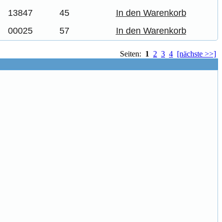
13847
45
In den Warenkorb
00025
57
In den Warenkorb
Seiten:
1
2
3
4
[nächste >>]