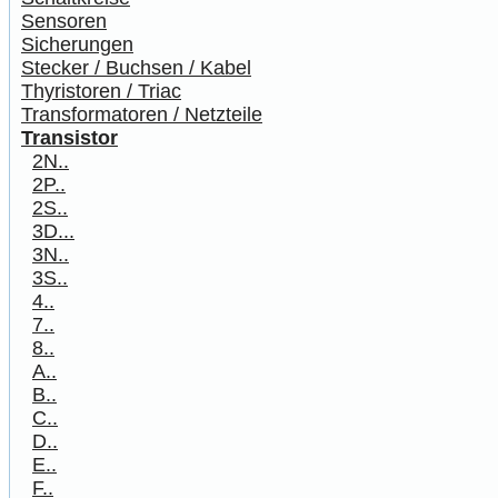
Sensoren
Sicherungen
Stecker / Buchsen / Kabel
Thyristoren / Triac
Transformatoren / Netzteile
Transistor
2N..
2P..
2S..
3D...
3N..
3S..
4..
7..
8..
A..
B..
C..
D..
E..
F..