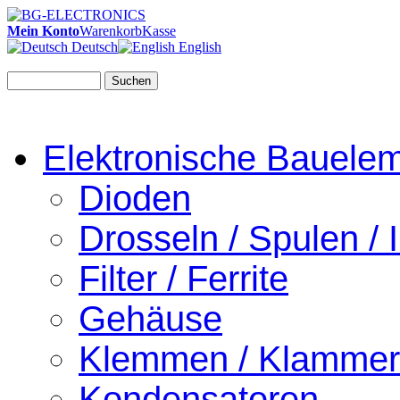
Mein Konto
Warenkorb
Kasse
Deutsch
English
Suchen
Elektronische Bauele
Dioden
Drosseln / Spulen / I
Filter / Ferrite
Gehäuse
Klemmen / Klamme
Kondensatoren