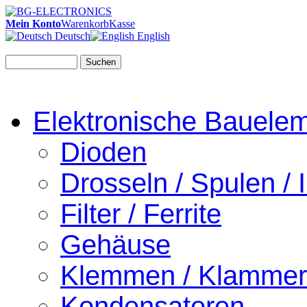
Mein Konto
Warenkorb
Kasse
Deutsch
English
Suchen
Elektronische Bauele
Dioden
Drosseln / Spulen / I
Filter / Ferrite
Gehäuse
Klemmen / Klamme
Kondensatoren