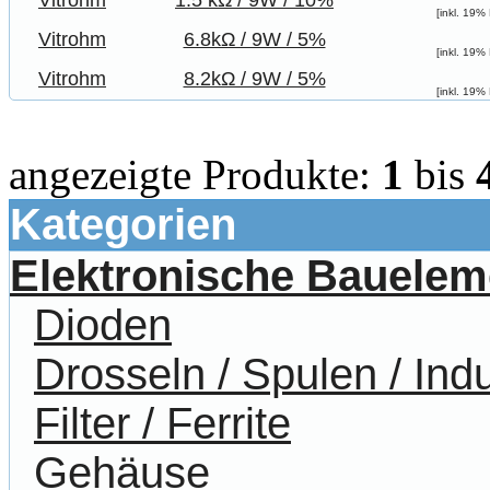
Vitrohm
1.5 kΩ / 9W / 10%
[inkl. 19%
Vitrohm
6.8kΩ / 9W / 5%
[inkl. 19%
Vitrohm
8.2kΩ / 9W / 5%
[inkl. 19%
angezeigte Produkte:
1
bis
Kategorien
Elektronische Bauelem
Dioden
Drosseln / Spulen / Indu
Filter / Ferrite
Gehäuse