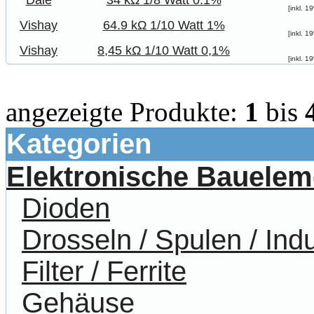
Dale
34 kΩ 1/8 Watt 0.1%
[inkl. 
Vishay
64.9 kΩ 1/10 Watt 1%
[inkl. 
Vishay
8,45 kΩ 1/10 Watt 0,1%
[inkl. 
angezeigte Produkte:
1
bis
Kategorien
Elektronische Bauelem
Dioden
Drosseln / Spulen / Indu
Filter / Ferrite
Gehäuse