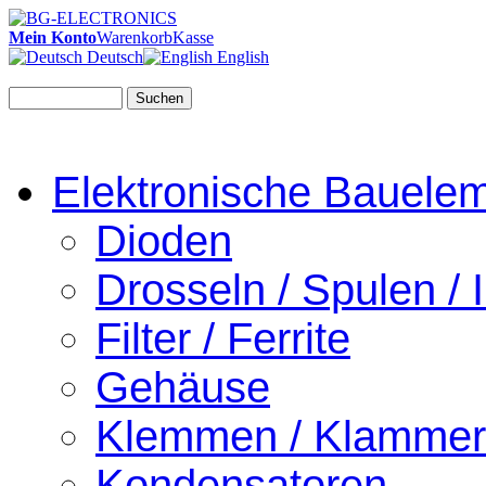
Mein Konto
Warenkorb
Kasse
Deutsch
English
Suchen
Elektronische Bauele
Dioden
Drosseln / Spulen / I
Filter / Ferrite
Gehäuse
Klemmen / Klamme
Kondensatoren