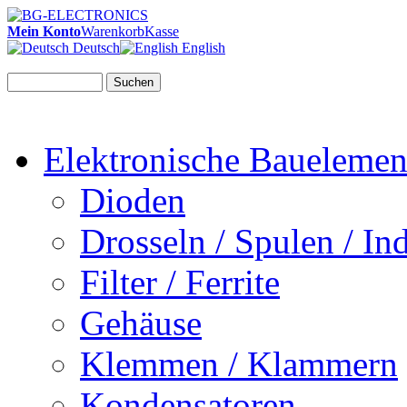
Mein Konto
Warenkorb
Kasse
Deutsch
English
Suchen
Elektronische Bauelemen
Dioden
Drosseln / Spulen / Ind
Filter / Ferrite
Gehäuse
Klemmen / Klammern
Kondensatoren