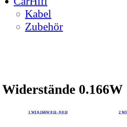
CarHifi
Kabel
Zubehör
Widerstände 0.166W
1 WI 0,166W 0 Ω - 9,9 Ω
2 WI