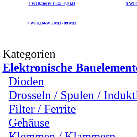
4 WI 0,166W 1 kΩ - 9,9 kΩ
5 WI 
7 WI 0,166W 1 MΩ - 99 MΩ
Kategorien
Elektronische Bauelement
Dioden
Drosseln / Spulen / Indukti
Filter / Ferrite
Gehäuse
Klemmen / Klammern