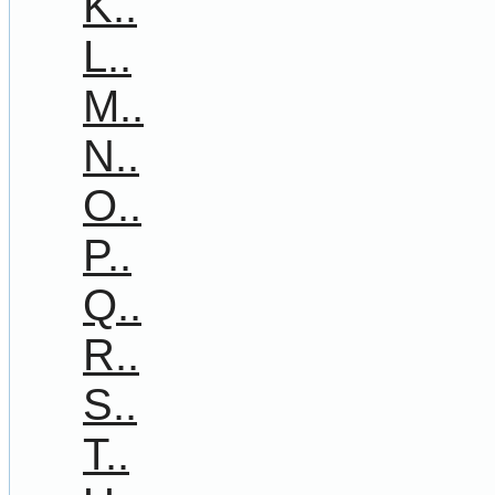
K..
L..
M..
N..
O..
P..
Q..
R..
S..
T..