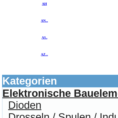
AH
AN...
AS..
AZ...
Kategorien
Elektronische Bauelem
Dioden
Drosseln / Spulen / Indu