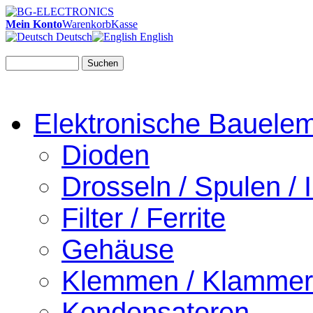
Mein Konto
Warenkorb
Kasse
Deutsch
English
Suchen
Elektronische Bauele
Dioden
Drosseln / Spulen / I
Filter / Ferrite
Gehäuse
Klemmen / Klamme
Kondensatoren