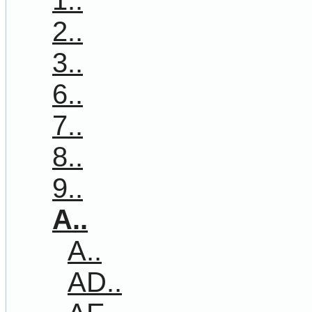
1..
2..
3..
6..
7..
8..
9..
A..
A..
AD..