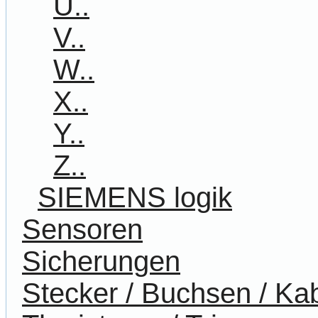
U..
V..
W..
X..
Y..
Z..
SIEMENS logik
Sensoren
Sicherungen
Stecker / Buchsen / Ka