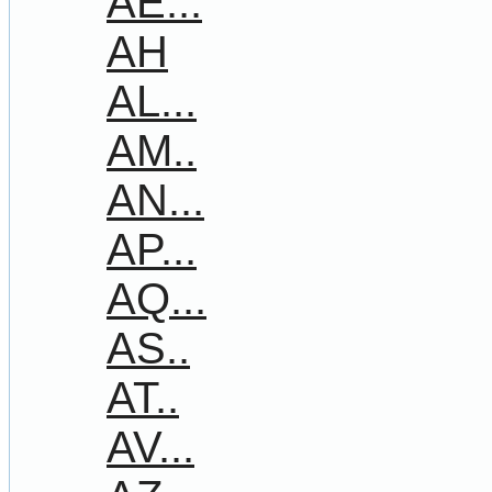
AE...
AH
AL...
AM..
AN...
AP...
AQ...
AS..
AT..
AV...