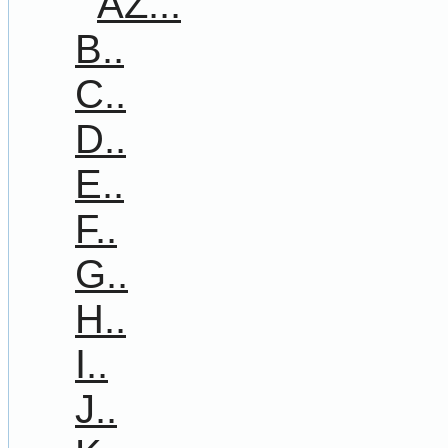
AZ...
B..
C..
D..
E..
F..
G..
H..
I..
J..