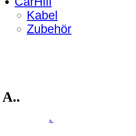
CarHifi
Kabel
Zubehör
A..
A..