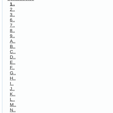
1..
2..
3..
6..
7..
8..
9..
A..
B..
C..
D..
E..
F..
G..
H..
I..
J..
K..
L..
M..
N..