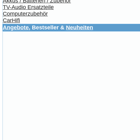
Akkus / Batterien / Zubehör
TV-Audio Ersatzteile
Computerzubehör
CarHifi
Angebote
, Bestseller &
Neuheiten