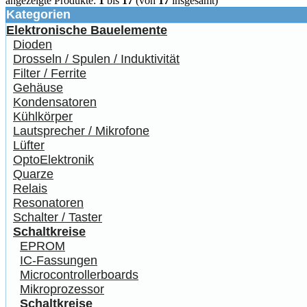
angezeigte Produkte:
1
bis
17
(von
17
insgesamt)
Kategorien
Elektronische Bauelemente
Dioden
Drosseln / Spulen / Induktivität
Filter / Ferrite
Gehäuse
Kondensatoren
Kühlkörper
Lautsprecher / Mikrofone
Lüfter
OptoElektronik
Quarze
Relais
Resonatoren
Schalter / Taster
Schaltkreise
EPROM
IC-Fassungen
Microcontrollerboards
Mikroprozessor
Schaltkreise