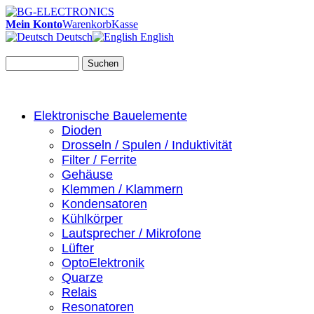
Mein Konto
Warenkorb
Kasse
Deutsch
English
Suchen
Elektronische Bauelemente
Dioden
Drosseln / Spulen / Induktivität
Filter / Ferrite
Gehäuse
Klemmen / Klammern
Kondensatoren
Kühlkörper
Lautsprecher / Mikrofone
Lüfter
OptoElektronik
Quarze
Relais
Resonatoren