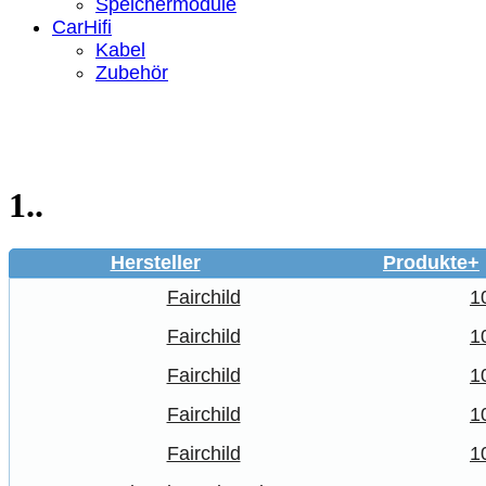
Speichermodule
CarHifi
Kabel
Zubehör
1..
Hersteller
Produkte+
Fairchild
1
Fairchild
1
Fairchild
1
Fairchild
1
Fairchild
1