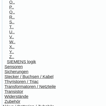
O..
P..
Q..
R..
S..
T..
U..
V..
W..
X..
Y..
Z..
SIEMENS logik
Sensoren
Sicherungen
Stecker / Buchsen / Kabel
Thyristoren / Triac
Transformatoren / Netzteile
Transistor
Widerstände
Zubehör