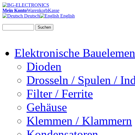
Mein Konto
Warenkorb
Kasse
Deutsch
English
Suchen
Elektronische Bauelemen
Dioden
Drosseln / Spulen / Ind
Filter / Ferrite
Gehäuse
Klemmen / Klammern
Kondensatoren