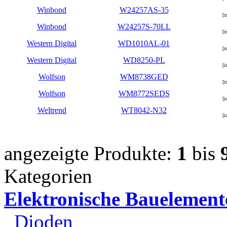
Winbond
W24257AS-35
[i
Winbond
W24257S-70LL
[i
Western Digital
WD1010AL-01
[i
Western Digital
WD8250-PL
[i
Wolfson
WM8738GED
[i
Wolfson
WM8772SEDS
[i
Weltrend
WT8042-N32
[i
angezeigte Produkte:
1
bis
Kategorien
Elektronische Bauelement
Dioden