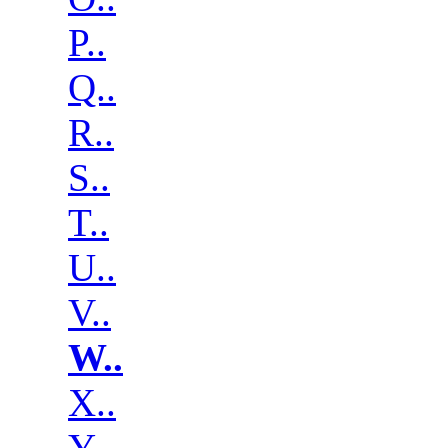
P..
Q..
R..
S..
T..
U..
V..
W..
X..
Y..