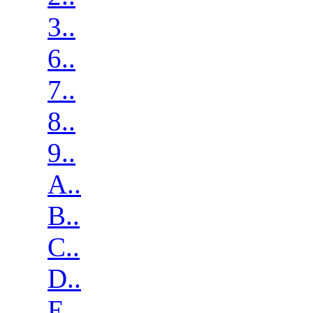
3..
6..
7..
8..
9..
A..
B..
C..
D..
E..