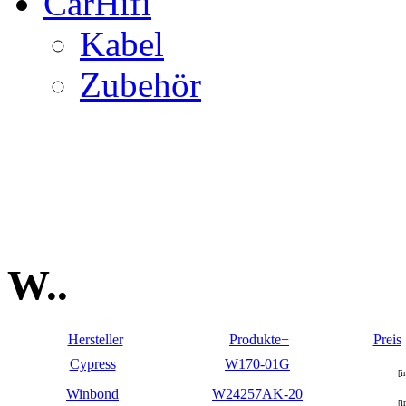
CarHifi
Kabel
Zubehör
W..
Hersteller
Produkte+
Preis
Cypress
W170-01G
[i
Winbond
W24257AK-20
[i