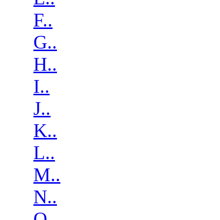
F..
G..
H..
I..
J..
K..
L..
M..
N..
O..