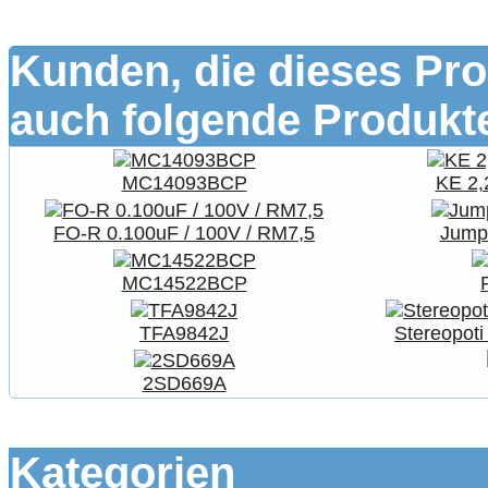
Kunden, die dieses Pro
auch folgende Produkte
MC14093BCP
KE 2,
FO-R 0.100uF / 100V / RM7,5
Jump
MC14522BCP
TFA9842J
Stereopoti
2SD669A
Kategorien