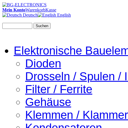
Mein Konto
Warenkorb
Kasse
Deutsch
English
Suchen
Elektronische Bauele
Dioden
Drosseln / Spulen / I
Filter / Ferrite
Gehäuse
Klemmen / Klamme
Kondensatoren