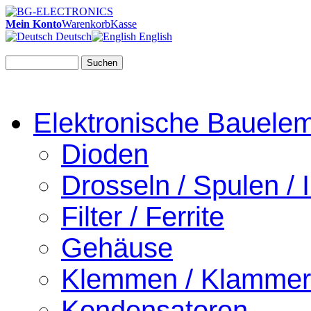
Mein Konto
Warenkorb
Kasse
Deutsch
English
Suchen
Elektronische Bauele
Dioden
Drosseln / Spulen / I
Filter / Ferrite
Gehäuse
Klemmen / Klamme
Kondensatoren