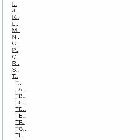
I..
J..
K..
L..
M..
N..
O..
P..
Q..
R..
S..
T..
T..
TA..
TB..
TC..
TD..
TE..
TF..
TG..
TI..