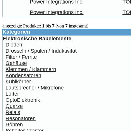
Power Integrations Inc.
TO
Power Integrations Inc.
TO
angezeigte Produkte:
1
bis
7
(von
7
insgesamt)
Kategorien
Elektronische Bauelemente
Dioden
Drosseln / Spulen / Induktivität
Filter / Ferrite
Gehäuse
Klemmen / Klammern
Kondensatoren
Kühlkörper
Lautsprecher / Mikrofone
Lüfter
OptoElektronik
Quarze
Relais
Resonatoren
Röhren
Schalter / Taster