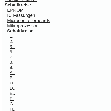
Schaltkreise
EPROM
IC-Fassungen
Microcontrollerboards
Mikroprozessor
Schaltkreise
1..
2..
3..
6..
7..
8..
9..
A..
B..
C..
D..
E..
F..
G..
H..