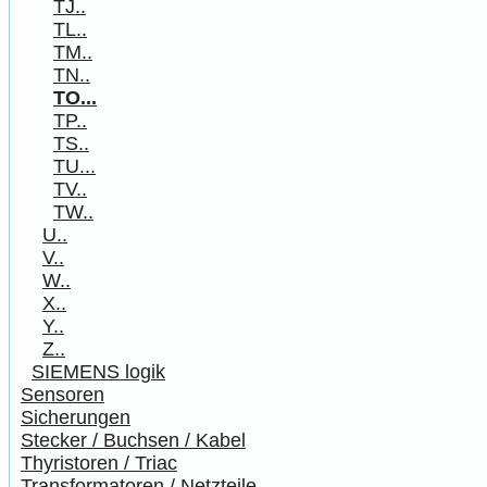
TJ..
TL..
TM..
TN..
TO...
TP..
TS..
TU...
TV..
TW..
U..
V..
W..
X..
Y..
Z..
SIEMENS logik
Sensoren
Sicherungen
Stecker / Buchsen / Kabel
Thyristoren / Triac
Transformatoren / Netzteile