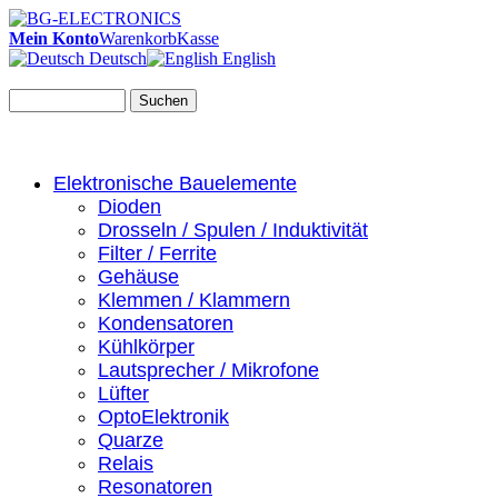
Mein Konto
Warenkorb
Kasse
Deutsch
English
Suchen
Elektronische Bauelemente
Dioden
Drosseln / Spulen / Induktivität
Filter / Ferrite
Gehäuse
Klemmen / Klammern
Kondensatoren
Kühlkörper
Lautsprecher / Mikrofone
Lüfter
OptoElektronik
Quarze
Relais
Resonatoren