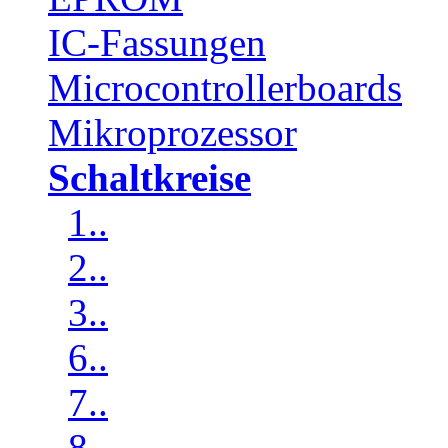
IC-Fassungen
Microcontrollerboards
Mikroprozessor
Schaltkreise
1..
2..
3..
6..
7..
8..