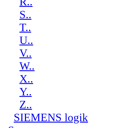
R..
S..
T..
U..
V..
W..
X..
Y..
Z..
SIEMENS logik