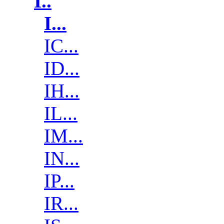
I..
I...
IC...
ID...
IH...
IL...
IM...
IN...
IP...
IR...