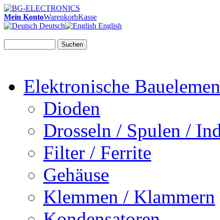
Mein Konto
Warenkorb
Kasse
Deutsch
English
Suchen
Elektronische Bauelemen
Dioden
Drosseln / Spulen / Ind
Filter / Ferrite
Gehäuse
Klemmen / Klammern
Kondensatoren