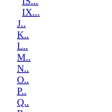
IS...
IX...
J..
K..
L..
M..
N..
O..
P..
Q..