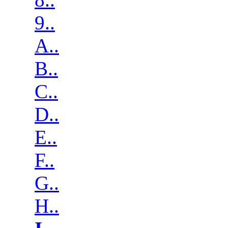
9..
A..
B..
C..
D..
E..
F..
G..
H..