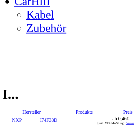
CarHifi
Kabel
Zubehör
I...
Hersteller
Produkte+
Preis
ab 0,46€
NXP
I74F38D
[inkl. 19% MwSt zzgl.
Versan