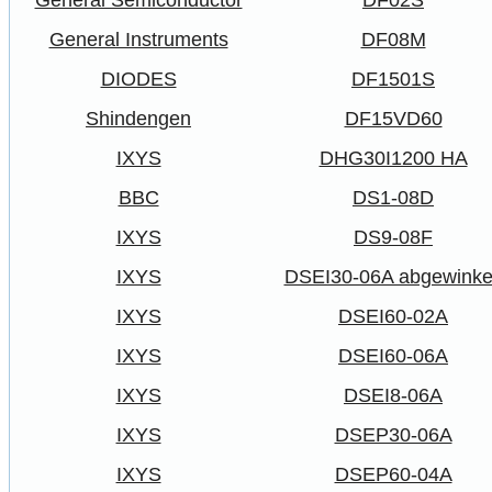
General Semiconductor
DF02S
General Instruments
DF08M
DIODES
DF1501S
Shindengen
DF15VD60
IXYS
DHG30I1200 HA
BBC
DS1-08D
IXYS
DS9-08F
IXYS
DSEI30-06A abgewinke
IXYS
DSEI60-02A
IXYS
DSEI60-06A
IXYS
DSEI8-06A
IXYS
DSEP30-06A
IXYS
DSEP60-04A