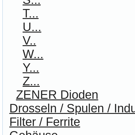
T...
U...
V..
W...
Y...
Z...
ZENER Dioden
Drosseln / Spulen / Indu
Filter / Ferrite