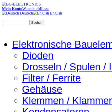
Mein Konto
Warenkorb
Kasse
Deutsch
English
Suchen
Elektronische Bauele
Dioden
Drosseln / Spulen / I
Filter / Ferrite
Gehäuse
Klemmen / Klamme
Kondensatoren