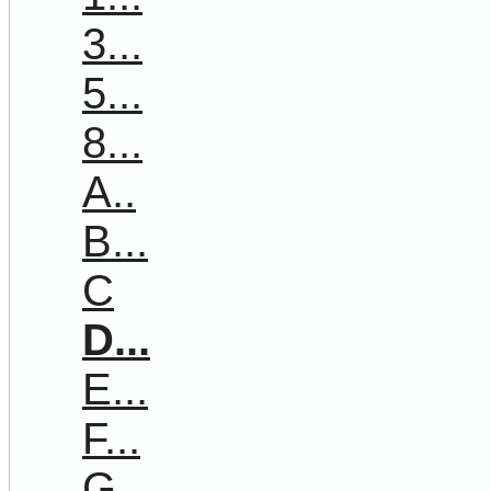
3...
5...
8...
A..
B...
C
D...
E...
F...
G...