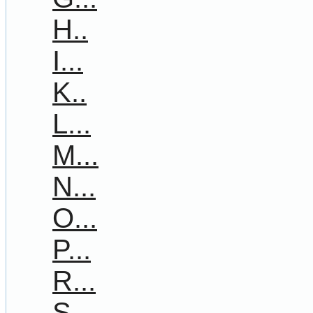
H..
I...
K..
L...
M...
N...
O...
P...
R...
S...