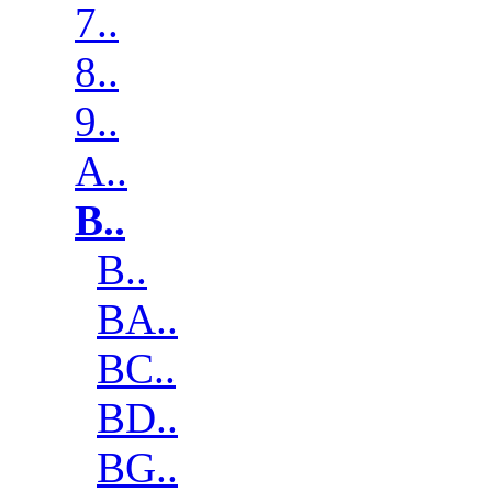
7..
8..
9..
A..
B..
B..
BA..
BC..
BD..
BG..