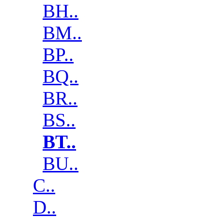
BH..
BM..
BP..
BQ..
BR..
BS..
BT..
BU..
C..
D..