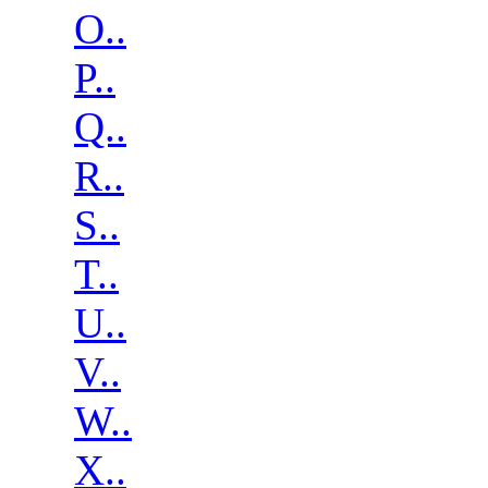
O..
P..
Q..
R..
S..
T..
U..
V..
W..
X..