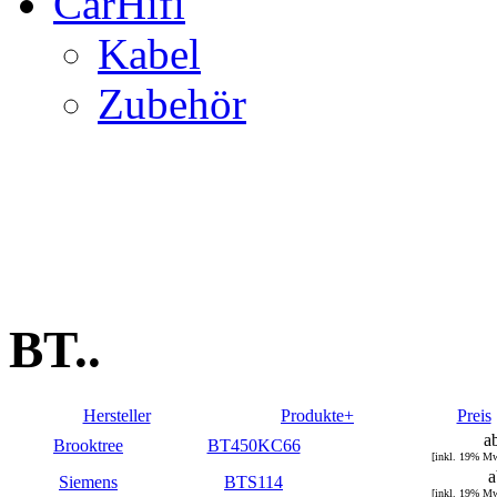
CarHifi
Kabel
Zubehör
BT..
Hersteller
Produkte+
Preis
a
Brooktree
BT450KC66
[inkl. 19% M
a
Siemens
BTS114
[inkl. 19% M