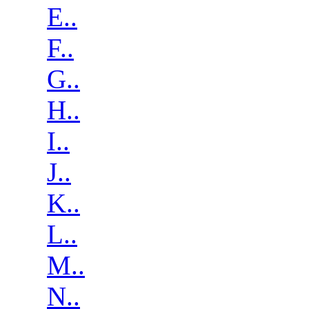
E..
F..
G..
H..
I..
J..
K..
L..
M..
N..