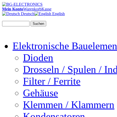
Mein Konto
Warenkorb
Kasse
Deutsch
English
Suchen
Elektronische Bauelemen
Dioden
Drosseln / Spulen / Ind
Filter / Ferrite
Gehäuse
Klemmen / Klammern
Kondensatoren