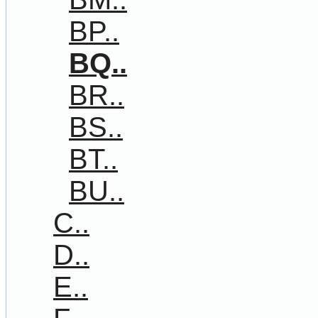
BP..
BQ..
BR..
BS..
BT..
BU..
C..
D..
E..