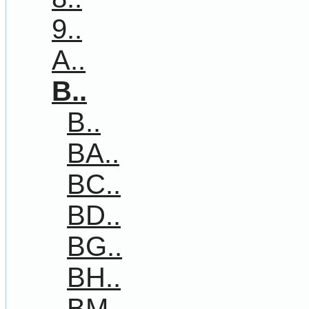
9..
A..
B..
B..
BA..
BC..
BD..
BG..
BH..
BM..