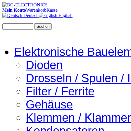
Mein Konto
Warenkorb
Kasse
Deutsch
English
Suchen
Elektronische Bauele
Dioden
Drosseln / Spulen / I
Filter / Ferrite
Gehäuse
Klemmen / Klamme
Kondensatoren