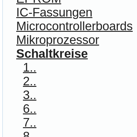
IC-Fassungen
Microcontrollerboards
Mikroprozessor
Schaltkreise
1..
2..
3..
6..
7..
8..