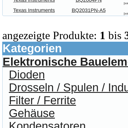
Texas Instruments
BQ2004PN
[in
Texas Instruments
BQ2031PN-A5
[in
angezeigte Produkte:
1
bis
Kategorien
Elektronische Bauelem
Dioden
Drosseln / Spulen / Indu
Filter / Ferrite
Gehäuse
Kondensatoren