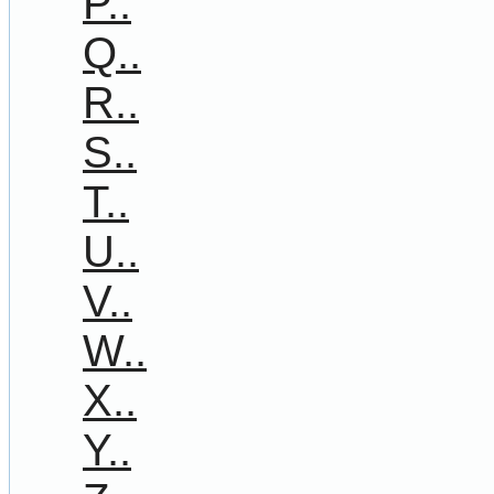
P..
Q..
R..
S..
T..
U..
V..
W..
X..
Y..