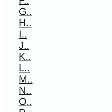
F..
G..
H..
I..
J..
K..
L..
M..
N..
O..