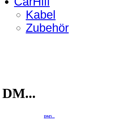
CarHifi
Kabel
Zubehör
DM...
DM5...