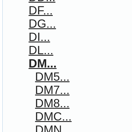
DF...
DG...
DI...
DL...
DM...
DM5...
DM7...
DM8...
DMC...
DMN...