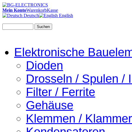
Mein Konto
Warenkorb
Kasse
Deutsch
English
Suchen
Elektronische Bauele
Dioden
Drosseln / Spulen / I
Filter / Ferrite
Gehäuse
Klemmen / Klamme
Kondensatoren