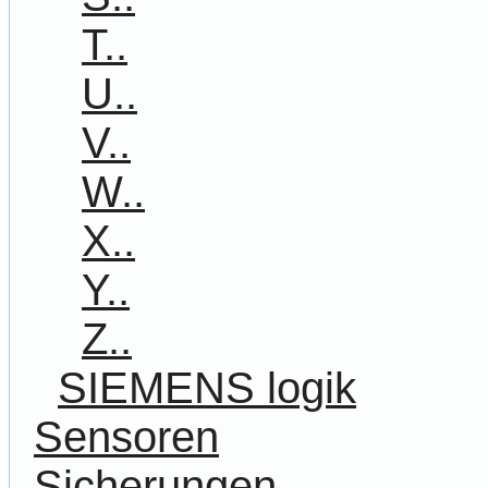
T..
U..
V..
W..
X..
Y..
Z..
SIEMENS logik
Sensoren
Sicherungen