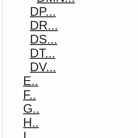
DP...
DR...
DS...
DT...
DV...
E..
F..
G..
H..
I..