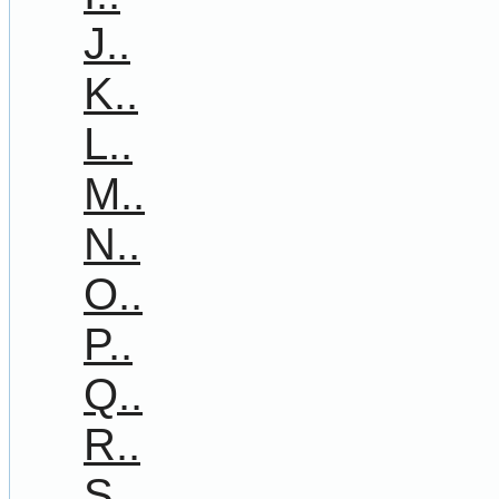
J..
K..
L..
M..
N..
O..
P..
Q..
R..
S..