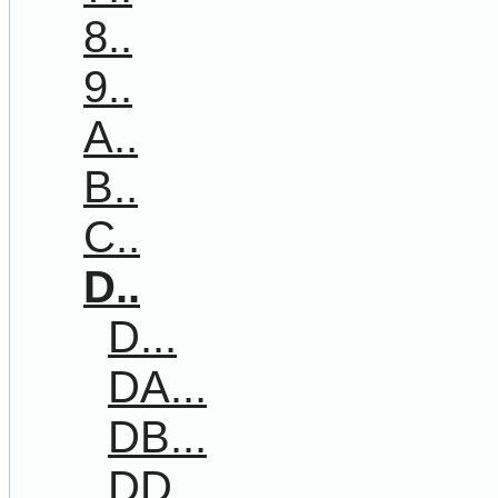
8..
9..
A..
B..
C..
D..
D...
DA...
DB...
DD...