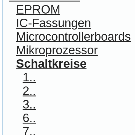
EPROM
IC-Fassungen
Microcontrollerboards
Mikroprozessor
Schaltkreise
1..
2..
3..
6..
7..