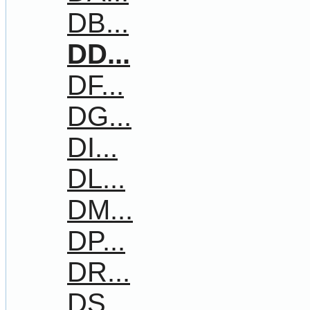
DB...
DD...
DF...
DG...
DI...
DL...
DM...
DP...
DR...
DS...