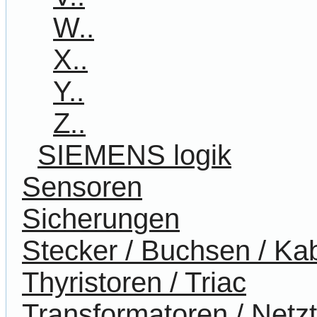
W..
X..
Y..
Z..
SIEMENS logik
Sensoren
Sicherungen
Stecker / Buchsen / Ka
Thyristoren / Triac
Transformatoren / Netzt