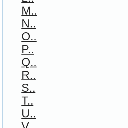
M..
N..
O..
P..
Q..
R..
S..
T..
U..
V..