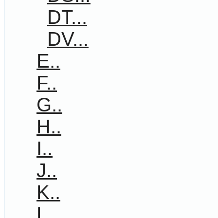
DT...
DV...
E..
F..
G..
H..
I..
J..
K..
L..