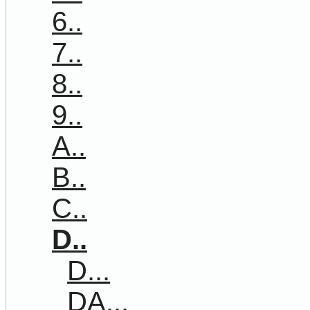
6..
7..
8..
9..
A..
B..
C..
D..
D...
DA...