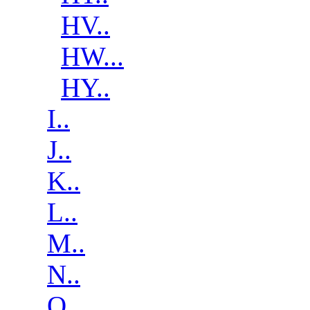
HV..
HW...
HY..
I..
J..
K..
L..
M..
N..
O..