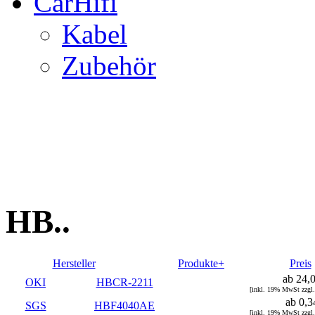
CarHifi
Kabel
Zubehör
HB..
Hersteller
Produkte+
Preis
ab 24,
OKI
HBCR-2211
[inkl. 19% MwSt zzgl
ab 0,3
SGS
HBF4040AE
[inkl. 19% MwSt zzgl