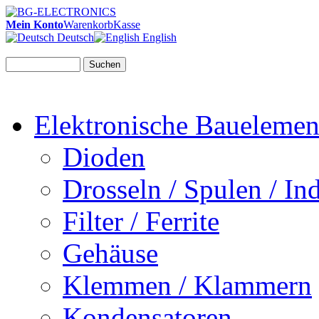
Mein Konto
Warenkorb
Kasse
Deutsch
English
Suchen
Elektronische Bauelemen
Dioden
Drosseln / Spulen / Ind
Filter / Ferrite
Gehäuse
Klemmen / Klammern
Kondensatoren