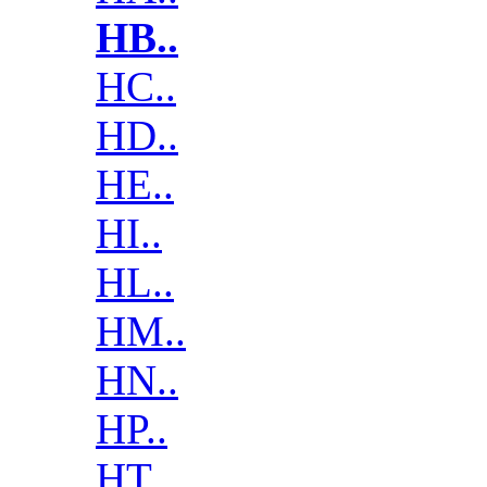
HB..
HC..
HD..
HE..
HI..
HL..
HM..
HN..
HP..
HT..