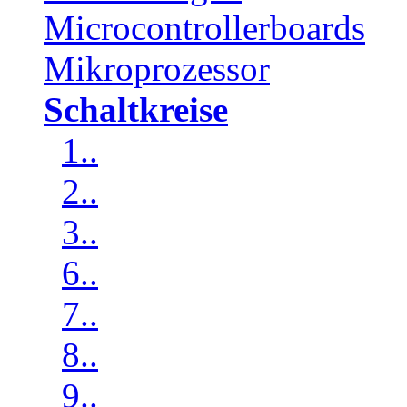
Microcontrollerboards
Mikroprozessor
Schaltkreise
1..
2..
3..
6..
7..
8..
9..