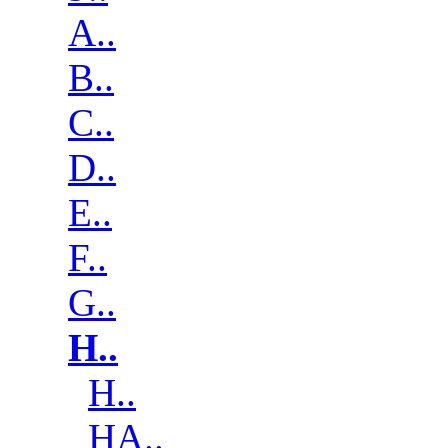
A..
B..
C..
D..
E..
F..
G..
H..
H..
HA..