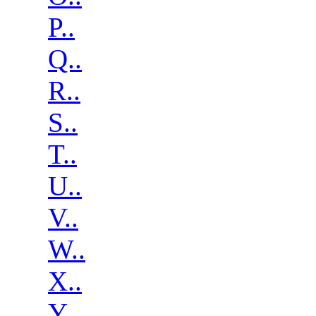
P..
Q..
R..
S..
T..
U..
V..
W..
X..
Y..