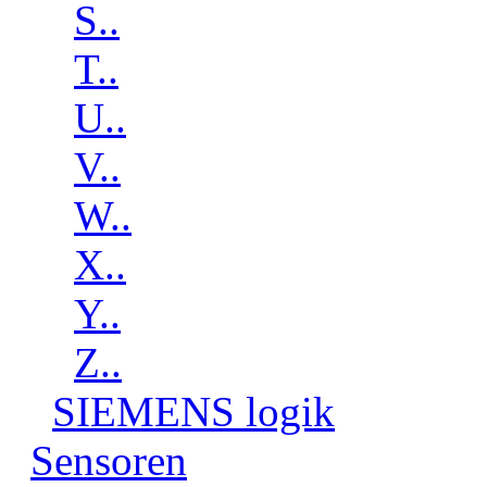
S..
T..
U..
V..
W..
X..
Y..
Z..
SIEMENS logik
Sensoren