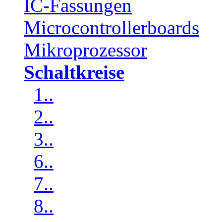
IC-Fassungen
Microcontrollerboards
Mikroprozessor
Schaltkreise
1..
2..
3..
6..
7..
8..