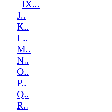
IX...
J..
K..
L..
M..
N..
O..
P..
Q..
R..