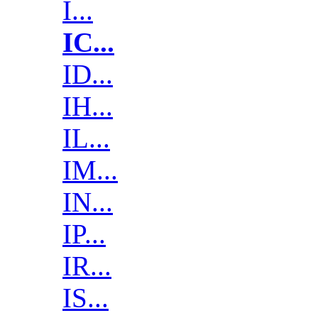
I...
IC...
ID...
IH...
IL...
IM...
IN...
IP...
IR...
IS...