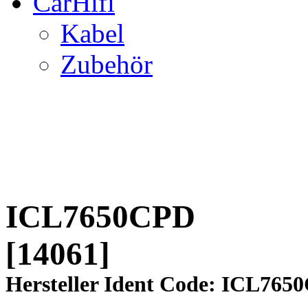
CarHifi
Kabel
Zubehör
ICL7650CPD
[14061]
Hersteller Ident Code: ICL765