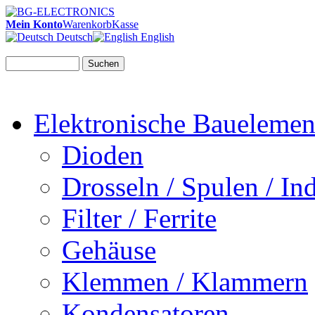
Mein Konto
Warenkorb
Kasse
Deutsch
English
Suchen
Elektronische Bauelemen
Dioden
Drosseln / Spulen / Ind
Filter / Ferrite
Gehäuse
Klemmen / Klammern
Kondensatoren