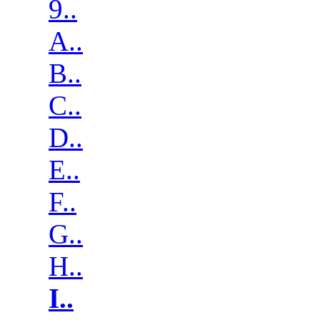
9..
A..
B..
C..
D..
E..
F..
G..
H..
I..