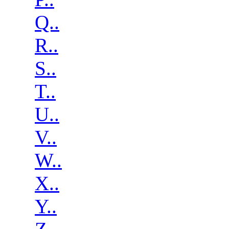
Q..
R..
S..
T..
U..
V..
W..
X..
Y..