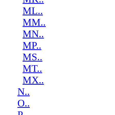
ML..
MM..
MN..
MP..
MS..
MT..
MX..
N..
O..
P..