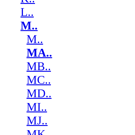
L..
M..
M..
MA..
MB..
MC..
MD..
MI..
MJ..
MK..