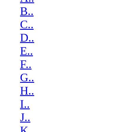
B..
C..
D..
E..
F..
G..
H..
I..
J..
K..