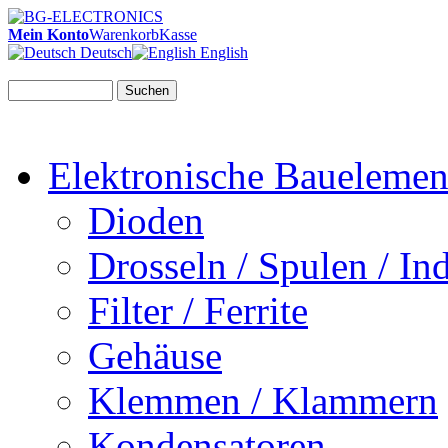
Mein Konto
Warenkorb
Kasse
Deutsch
English
Suchen
Elektronische Bauelemen
Dioden
Drosseln / Spulen / Ind
Filter / Ferrite
Gehäuse
Klemmen / Klammern
Kondensatoren